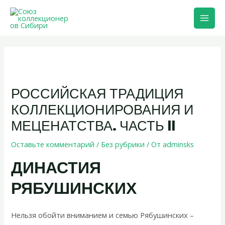
Перейти
Прокрутка
Mai
к
вверх
Men
содержимому
Навигация
по
записям
РОССИЙСКАЯ ТРАДИЦИЯ
КОЛЛЕКЦИОНИРОВАНИЯ И
МЕЦЕНАТСТВА. ЧАСТЬ II
Оставьте комментарий
/
Без рубрики
/ От
adminsks
ДИНАСТИЯ
РЯБУШИНСКИХ
Нельзя обойти вниманием и семью Рябушинских –