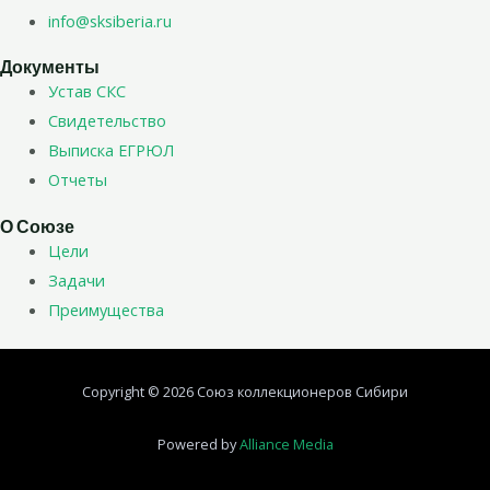
info@sksiberia.ru
Документы
Устав СКС
Свидетельство
Выписка ЕГРЮЛ
Отчеты
О Союзе
Цели
Задачи
Преимущества
Copyright © 2026 Союз коллекционеров Сибири
Powered by
Alliance Media