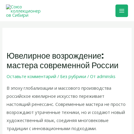
Перейти
Mai
к
Men
содержимому
Навигация
по
записям
Ювелирное возрождение:
мастера современной России
Оставьте комментарий
/
Без рубрики
/ От
adminsks
В эпоху глобализации и массового производства
российское ювелирное искусство переживает
настоящий ренессанс. Современные мастера не просто
возрождают утраченные техники, но и создают новый
художественный язык, соединяя многовековые
традиции с инновационными подходами.